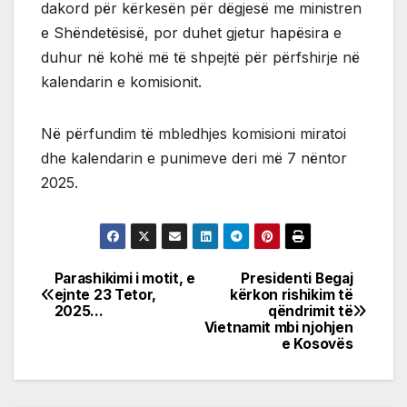
dakord për kërkesën për dëgjesë me ministren
e Shëndetësisë, por duhet gjetur hapësira e
duhur në kohë më të shpejtë për përfshirje në
kalendarin e komisionit.
Në përfundim të mbledhjes komisioni miratoi
dhe kalendarin e punimeve deri më 7 nëntor
2025.
Parashikimi i motit, e
Presidenti Begaj
Post
ejnte 23 Tetor,
kërkon rishikim të
2025…
qëndrimit të
navigation
Vietnamit mbi njohjen
e Kosovës