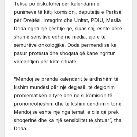
Teksa po diskutohej për kalendarin e
punimeve të këtij komisioni, deputetja e Partisë
për Drejtësi, Integrim dhe Unitet, PDIU, Mesila
Doda ngriti një çështje që, sipas saj, është bërë
shumë sensitive edhe në media, ajo e të
sëmurëve onkologjikë. Doda përmendi se ka
pasur protesta dhe shoqata që kanë ngritur
vëmendjen për këtë situatë.
“Mendoj se brenda kalendarit të ardhshëm të
kishim mundësi për një dëgjesë, të dëgjonim
problematikën e tyre dhe ne si komision të
prononcoheshim dhe të kishim qëndrimin tonë.
Mendoj se është një nga temat, e cila që prek
shoqërinë dhe ka një sensibilitet të shtuar”, tha
Doda.