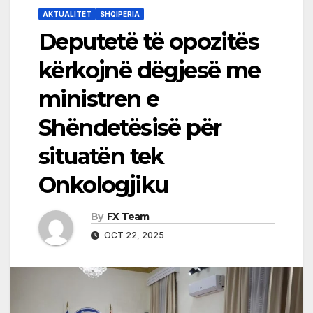
AKTUALITET
SHQIPERIA
Deputetë të opozitës
kërkojnë dëgjesë me
ministren e
Shëndetësisë për
situatën tek
Onkologjiku
By
FX Team
OCT 22, 2025