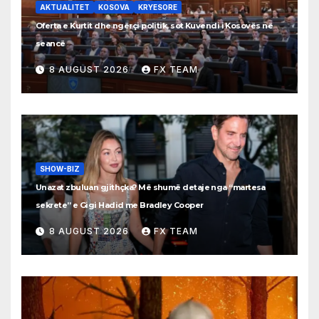
AKTUALITET
KOSOVA
KRYESORE
Oferta e Kurtit dhe ngërçi politik, sot Kuvendi i Kosovës në
seancë
8 AUGUST 2026
FX TEAM
SHOW-BIZ
Unazat zbuluan gjithçka? Më shumë detaje nga “martesa
sekrete” e Gigi Hadid me Bradley Cooper
8 AUGUST 2026
FX TEAM