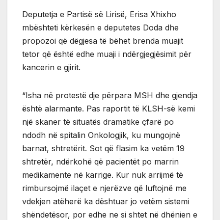
Deputetja e Partisë së Lirisë, Erisa Xhixho
mbështeti kërkesën e deputetes Doda dhe
propozoi që dëgjesa të bëhet brenda muajit
tetor që është edhe muaji i ndërgjegjësimit për
kancerin e gjirit.
“Isha në protestë dje përpara MSH dhe gjendja
është alarmante. Pas raportit të KLSH-së kemi
një skaner të situatës dramatike çfarë po
ndodh në spitalin Onkologjik, ku mungojnë
barnat, shtretërit. Sot që flasim ka vetëm 19
shtretër, ndërkohë që pacientët po marrin
medikamente në karrige. Kur nuk arrijmë të
rimbursojmë ilaçet e njerëzve që luftojnë me
vdekjen atëherë ka dështuar jo vetëm sistemi
shëndetësor, por edhe ne si shtet në dhënien e