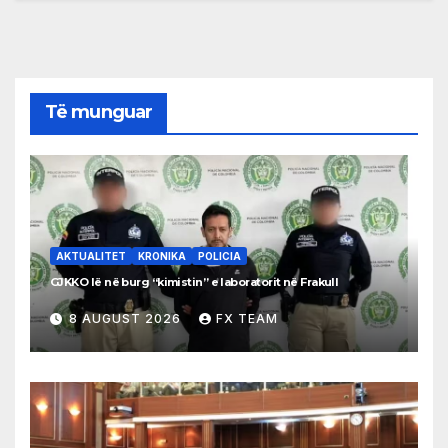
Të munguar
AKTUALITET
KRONIKA
POLICIA
GJKKO lë në burg “kimistin” e laboratorit në Frakull
8 AUGUST 2026
FX TEAM