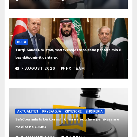
BOTA
Turqi-Saudi-Pakistan, marrëveshje trepalëshe për forcimin e
bashkëpunimit ushtarak
7 AUGUST 2026
FX TEAM
AKTUALITET
KRYEFAQJA
KRYESORE
SHQIPERIA
SafeJournalists kërkon rishikimin e rregullave për aksesin e
medias në GJKKO