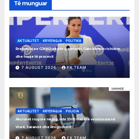
Të munguar
AKTUALITET
KRYEFAQJA
POLITIKA
Rregullorja e GJKKO-së për gazetarët, Garo kërkon rishikim
dhe hapje të procesit
7 AUGUST 2026
FX TEAM
AKTUALITET
KRYEFAQJA
POLICIA
Aksionet rrugore në jug, mbi 3300 masa të vendosura në
Vlorë, Sarandë dhe Rrogozhinë
7 AUGUST 2026
FX TEAM