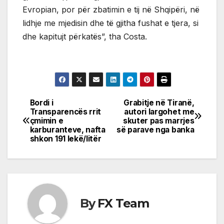
Evropian, por për zbatimin e tij në Shqipëri, në
lidhje me mjedisin dhe të gjitha fushat e tjera, si
dhe kapitujt përkatës”, tha Costa.
Bordi i
Grabitje në Tiranë,
Post
Transparencës rrit
autori largohet me
çmimin e
skuter pas marrjes
navigation
karburanteve, nafta
së parave nga banka
shkon 191 lekë/litër
By
FX Team