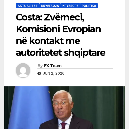
AKTUALITET
KRYEFAQJA
KRYESORE
POLITIKA
Costa: Zvërneci,
Komisioni Evropian
në kontakt me
autoritetet shqiptare
By
FX Team
JUN 2, 2026