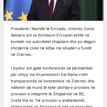
Presidenti i Këshillit të Evropës, Antonio Costa
deklaroi sot se Komisioni Evropian është në
kontakt me autoritetet shqiptare dhe po dëgjon
shoqërinë civile në lidhje me situatën e fundit
në Zvërnec.
I pyetur sot gjatë konferencës së përbashkët
për shtyp me Kryeministrin Edi Rama rreth
transparencës së investimeve në Zvërnec dhe
ndikimin që mund të ketë çështja e pronave në
procesin e integrimit të Shqipërisë në BE,
Costa tha se “në procesin e anëtarësimit,
qëllimi është që Shqipëria të jetë në përputhje