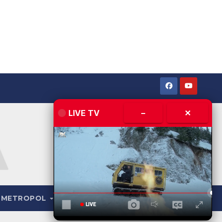
LIVE TV
–
✕
METROPOL
LIVE