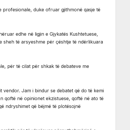
ve profesionale, duke ofruar gjithmonë qasje të
ishëruar edhe në ligjin e Gjykatës Kushtetuese,
ë e sheh të arsyeshme për çështje të ndërlikuara
le, për të cilat për shkak të debateve me
it vendor. Jam i bindur se debatet që do të kemi
 qoftë në opinionet ekzistuese, qoftë në ato të
 që ndryshimet që bëjmë të plotësojnë