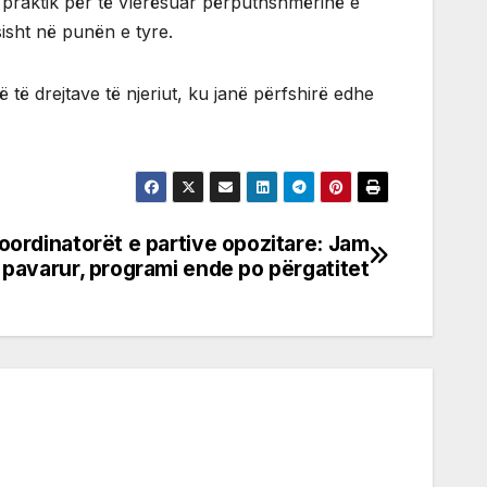
es praktik për të vlerësuar përputhshmërinë e
sisht në punën e tyre.
 të drejtave të njeriut, ku janë përfshirë edhe
koordinatorët e partive opozitare: Jam
i pavarur, programi ende po përgatitet