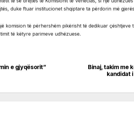
htetit të së drejtës të Komisionit të Venecias, si një udhëzu
ejtës, duke ftuar institucionet shqiptare ta përdorin më gjerë
një komision të përhershëm pikërisht të dedikuar çështjeve të
batimit të këtyre parimeve udhëzuese.
min e gjyqësorit”
Binaj, takim me 
kandidat 