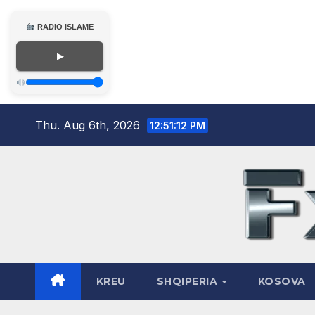
RADIO ISLAME
▶
Skip
Thu. Aug 6th, 2026
12:51:13 PM
to
content
KREU
SHQIPERIA
KOSOVA