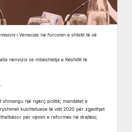
misioni i Venecias në forcimin e shtetit të së
lla nënvizoi se mbështetja e Këshillit të
.
it shmangu një ngërç politik; mandatet e
ryshimet kushtetuese të vitit 2020 për zgjedhjet
 thelbësor për vijimin e reformës në drejtësi;