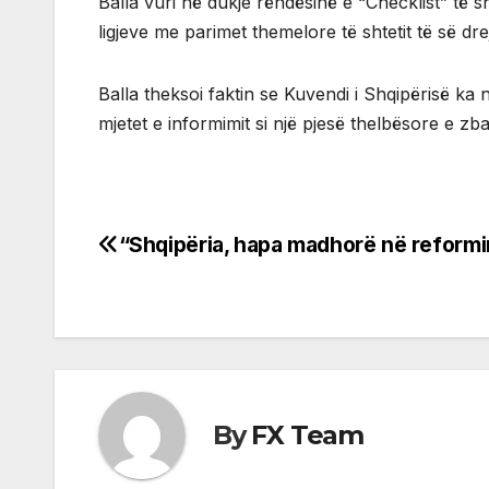
Balla vuri në dukje rëndësinë e “Checklist” të s
ligjeve me parimet themelore të shtetit të së dr
Balla theksoi faktin se Kuvendi i Shqipërisë ka 
mjetet e informimit si një pjesë thelbësore e z
“Shqipëria, hapa madhorë në reformi
Post
navigation
By
FX Team