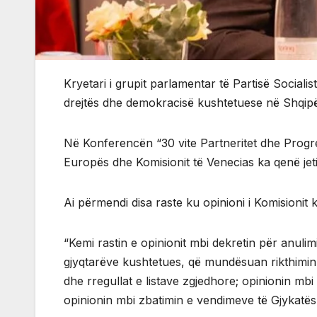
Kryetari i grupit parlamentar të Partisë Socialis
drejtës dhe demokracisë kushtetuese në Shqipëri
Në Konferencën “30 vite Partneritet dhe Progres:
Europës dhe Komisionit të Venecias ka qenë jetik
Ai përmendi disa raste ku opinioni i Komisionit 
“Kemi rastin e opinionit mbi dekretin për anuli
gjyqtarëve kushtetues, që mundësuan rikthimin e
dhe rregullat e listave zgjedhore; opinionin mbi 
opinionin mbi zbatimin e vendimeve të Gjykatës