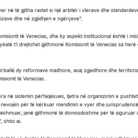
er në të gjitha rastet si një arbitër i vlerave dhe standarde
zave dhe në zgjidhjen e ngërçeve”.
Komisionit të Venecias, dhe ky aspekt institucional është i m
jykatë t’i drejtohet gjithmonë Komisionit të Venecias sa her
ërballë dy reformave madhore, asaj zgjedhore dhe territoria
isionit të Venecias.
ëra në sistemin përfaqësues, tjetra në organizimin e pushtet
nevojën për të kërkuar mendimin e vyer dhe jurisprudencën
anë dëshmuar, janë gjithmonë të domosdoshme për të siguruar
 shtoi ai.