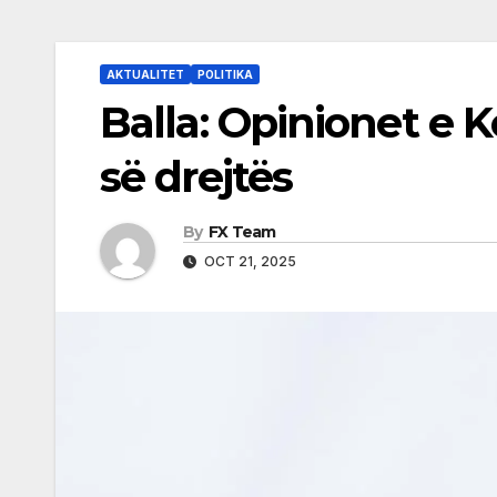
AKTUALITET
POLITIKA
Balla: Opinionet e 
së drejtës
By
FX Team
OCT 21, 2025