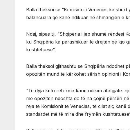
Balla theksoi se “Komisioni i Venecias ka shërby
balancuara që kanë ndikuar në shmangien e kri
Ndaj, sipas tij, “Shqipëria i jep shumë rëndësi 
ku Shqipëria ka parashikuar të drejtën që kjo g
kushtetuese”.
Balla theksoi gjithashtu se Shqipëria ndodhet p
opozitën mund të kërkohet sërish opinioni i Kom
“Të dyja këto reforma kanë ndikim afatgjatë: nj
me opozitën ndoshta do të na çojnë përsëri në 
reja të Komisionit të Venecias, të cilat siç k
standardet më të mira dhe frymën kushtetuese”,