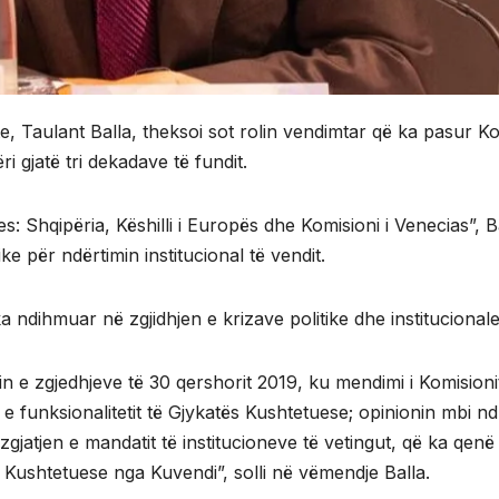
te, Taulant Balla, theksoi sot rolin vendimtar që ka pasur Ko
 gjatë tri dekadave të fundit.
 Shqipëria, Këshilli i Europës dhe Komisioni i Venecias”, Ba
e për ndërtimin institucional të vendit.
ka ndihmuar në zgjidhjen e krizave politike dhe institucionale
min e zgjedhjeve të 30 qershorit 2019, ku mendimi i Komision
 funksionalitetit të Gjykatës Kushtetuese; opinionin mbi nd
zgjatjen e mandatit të institucioneve të vetingut, që ka qenë
 Kushtetuese nga Kuvendi”, solli në vëmendje Balla.