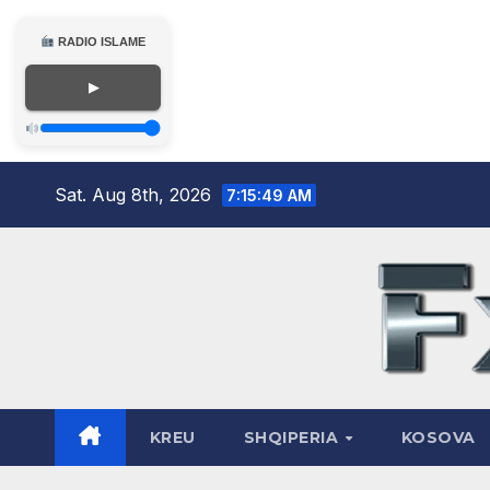
RADIO ISLAME
▶
Skip
Sat. Aug 8th, 2026
7:15:51 AM
to
content
KREU
SHQIPERIA
KOSOVA