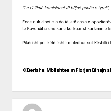
“Le t’i lëmë komisionet të bëjnë punën e tyre!”
,
Ende nuk dihet cila do të jetë qasja e opozitar
të Kuvendit si dhe kanë kërkuar shkarkimin e k
Pikërisht për këtë është mbledhur sot Këshilli i
Berisha: Mbështesim Florjan Binajn s
Post
navigation