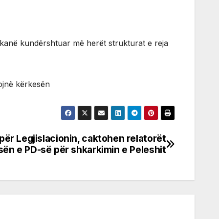
a kanë kundërshtuar më herët strukturat e reja
zojnë kërkesën
për Legjislacionin, caktohen relatorët
sën e PD-së për shkarkimin e Peleshit