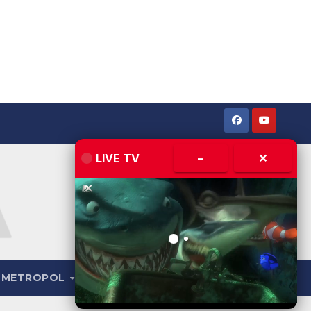
LIVE TV
–
✕
METROPOL
LIVE