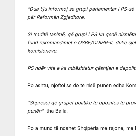
“Dua t’ju informoj se grupi parlamentar i PS-së
për Reformën Zgjedhore.
Si traditë tanimë, që grupi i PS ka qenë nismëta
fund rekomandimet e OSBE/ODIHR-it, duke sjell
komisioneve.
PS ndër vite e ka mbështetur çështjen e depoliti
Po ashtu, njoftoi se do të nisë punën edhe Komi
“Shpresoj që grupet politike të opozitës të pro
punën”
, tha Balla.
Po a mund të ndahet Shqipëria me rajone, me 