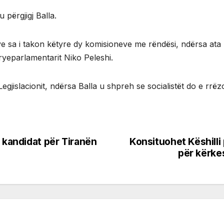
 u përgjigj Balla.
ëve sa i takon këtyre dy komisioneve me rëndësi, ndërsa at
ryeparlamentarit Niko Peleshi.
 Legjislacionit, ndërsa Balla u shpreh se socialistët do e rrë
i kandidat për Tiranën
Konsituohet Këshilli 
për kërke