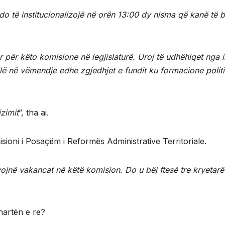
 do të institucionalizojë në orën 13:00 dy nisma që kanë të 
r për këto komisione në legjislaturë. Uroj të udhëhiqet nga 
ë në vëmendje edhe zgjedhjet e fundit ku formacione politi
zimit
”, tha ai.
sioni i Posaçëm i Reformës Administrative Territoriale.
vojnë vakancat në këtë komision. Do u bëj ftesë tre kryetar
hartën e re?