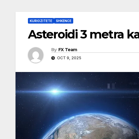
KURIOZITETE
SHKENCE
Asteroidi 3 metra k
By
FX Team
OCT 9, 2025