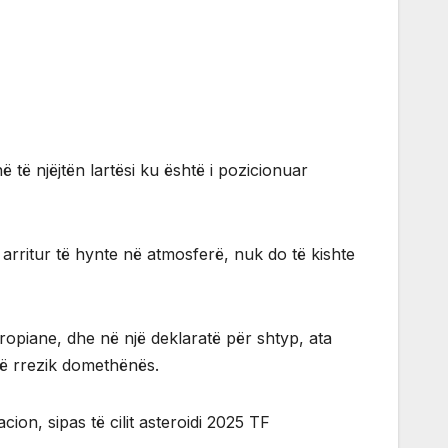
 të njëjtën lartësi ku është i pozicionuar
arritur të hynte në atmosferë, nuk do të kishte
opiane, dhe në një deklaratë për shtyp, ata
në rrezik domethënës.
n, sipas të cilit asteroidi 2025 TF