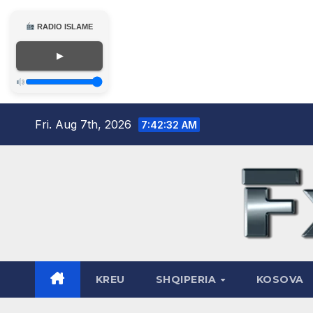
RADIO ISLAME
▶
Skip
Fri. Aug 7th, 2026
7:42:33 AM
to
content
KREU
SHQIPERIA
KOSOVA