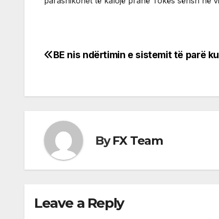
parashikohet të kalojë pranë Tokës sërish në vi
BE nis ndërtimin e sistemit të parë ku
Post
navigation
By
FX Team
Leave a Reply