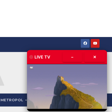
LIVE TV
–
✕
METROPOL
LIVE