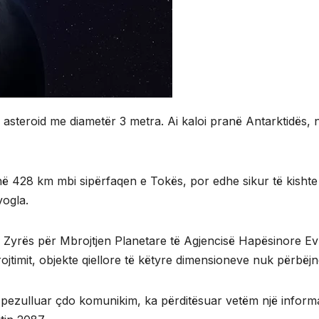
asteroid me diametër 3 metra. Ai kaloi pranë Antarktidës, në
në 428 km mbi sipërfaqen e Tokës, por edhe sikur të kishte 
vogla.
 Zyrës për Mbrojtjen Planetare të Agjencisë Hapësinore Evr
jtimit, objekte qiellore të këtyre dimensioneve nuk përbëj
zulluar çdo komunikim, ka përditësuar vetëm një informacio