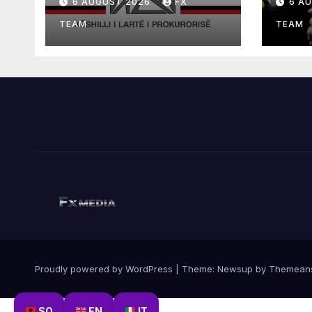
6 AUGUST 2026
FX
6 A
TEAM
TEAM
Proudly powered by WordPress
|
Theme:
Newsup
by
Themean
SQ
EN
IT