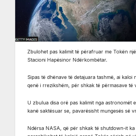
Zbulohet pas kalimit të përafruar me Tokën një 
Stacioni Hapësinor Ndërkombëtar.
Sipas të dhënave të detajuara tashmë, ai kaloi 
qenë i rrezikshëm, për shkak të përmasave të 
U zbulua disa orë pas kalimit nga astronomët e
kanë saktësuar se, pavarësisht mungesës së vro
Ndërsa NASA, që për shkak të shutdown-it ka pe