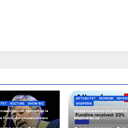
AKTUALITET
EKONOMI
KRYES
ITET
KULTURE
SHOW-BIZ
SHQIPERIA
cesco Guccini, mjeshtri që la
Shqipëria avancon në zbatimin e 
 historinë e muzikës italiane
Rritjes të BE-së