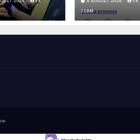
UGUST 2026
FX
6 AUGUST 2026
FX
TEAM
sar
.