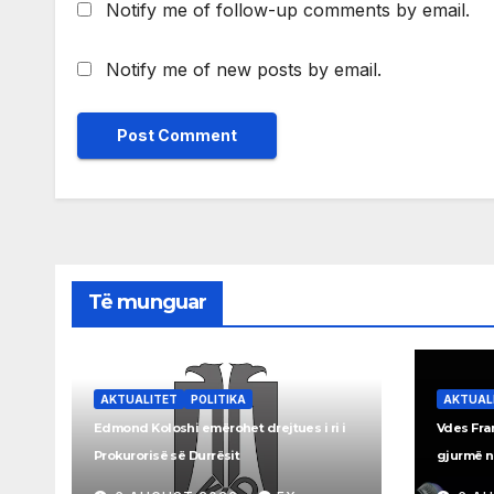
Notify me of follow-up comments by email.
Notify me of new posts by email.
Të munguar
AKTUALITET
POLITIKA
AKTUAL
Edmond Koloshi emërohet drejtues i ri i
Vdes Fran
Prokurorisë së Durrësit
gjurmë në