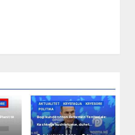
ORE
AKTUALITET
KRYEFAQJA
KRYESORE
POLITIKA
Planit të
Boçi kundërshton Reformën Territoriale:
Ka shkelje kushtetuese, duhet
referendum