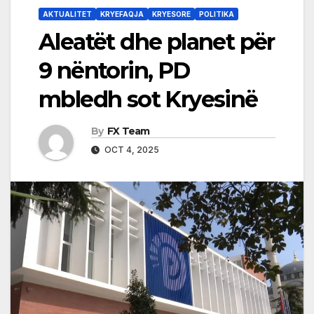
AKTUALITET
KRYEFAQJA
KRYESORE
POLITIKA
Aleatët dhe planet për
9 nëntorin, PD
mbledh sot Kryesinë
By
FX Team
OCT 4, 2025