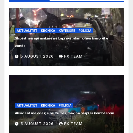
AKTUALITET
KRONIKA
KRYESORE
POLICIA
Shpërthen një makinë në Laprakë, alarmohen banorët e
zonës
5 AUGUST 2026
FX TEAM
AKTUALITET
KRONIKA
POLICIA
Aksident me vdekje në Durrës, makina përplas këmbësorin
5 AUGUST 2026
FX TEAM