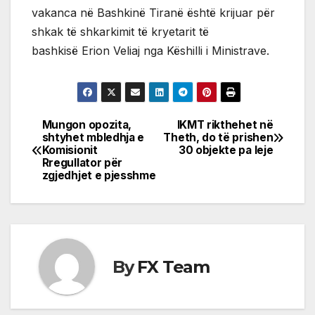
vakanca në Bashkinë Tiranë është krijuar për
shkak të shkarkimit të kryetarit të
bashkisë Erion Veliaj nga Këshilli i Ministrave.
Mungon opozita,
IKMT rikthehet në
Post
shtyhet mbledhja e
Theth, do të prishen
Komisionit
30 objekte pa leje
navigation
Rregullator për
zgjedhjet e pjesshme
By
FX Team