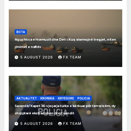
BOTA
Ngushtica e Hormuzit dhe Deti i Kuq alarmojnë tregjet, rriten
çmimet e naftës
5 AUGUST 2026
FX TEAM
AKTUALITET
KRONIKA
KRYESORE
POLICIA
Sarandë/ Kapet 36-vjeçarja turke e kërkuar për terrorizëm, dy
shqiptarë ekstradohen drejt vendit
5 AUGUST 2026
FX TEAM