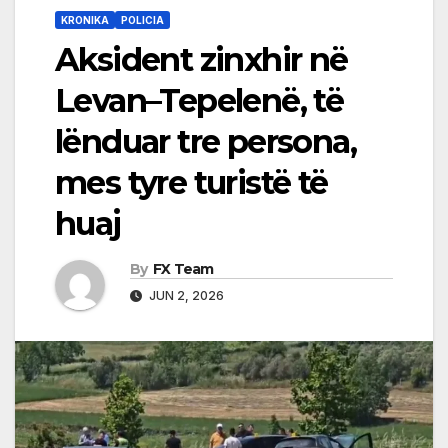
KRONIKA
POLICIA
Aksident zinxhir në
Levan–Tepelenë, të
lënduar tre persona,
mes tyre turistë të
huaj
By
FX Team
JUN 2, 2026