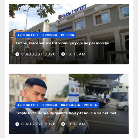
AKTUALITET
KRONIKA
POLICIA
Tufinë, kërcënim me tritol pas një porosie për mobilje
8 AUGUST 2026
FX TEAM
AKTUALITET
KRONIKA
KRYEFAQJA
POLICIA
Eksploziv te dera e dyqanit të Noizy-t? Policia nis hetimet
8 AUGUST 2026
FX TEAM