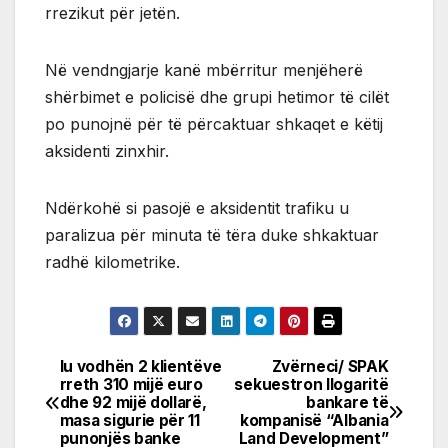
rrezikut për jetën.
Në vendngjarje kanë mbërritur menjëherë
shërbimet e policisë dhe grupi hetimor të cilët
po punojnë për të përcaktuar shkaqet e këtij
aksidenti zinxhir.
Ndërkohë si pasojë e aksidentit trafiku u
paralizua për minuta të tëra duke shkaktuar
radhë kilometrike.
Iu vodhën 2 klientëve
Zvërneci/ SPAK
Post
rreth 310 mijë euro
sekuestron llogaritë
dhe 92 mijë dollarë,
bankare të
navigation
masa sigurie për 11
kompanisë “Albania
punonjës banke
Land Development”