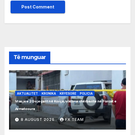
Të munguar
AKTUALITET
KRONIKA
KRYESORE
POLICIA
Vrasja e 20-vjeçarit në Korçë, viktima shërbente në Forcat e
Armatosura
8 AUGUST 2026
FX TEAM