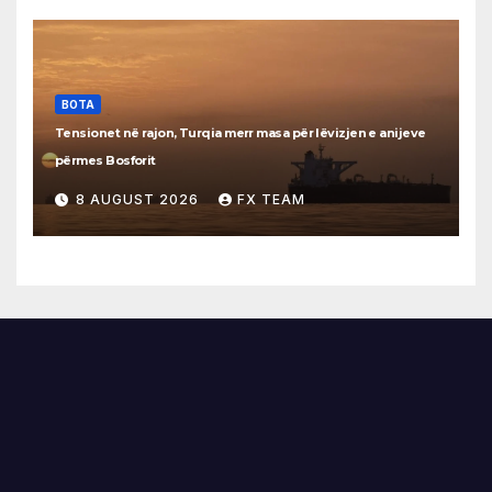
BOTA
Tensionet në rajon, Turqia merr masa për lëvizjen e anijeve
përmes Bosforit
8 AUGUST 2026
FX TEAM