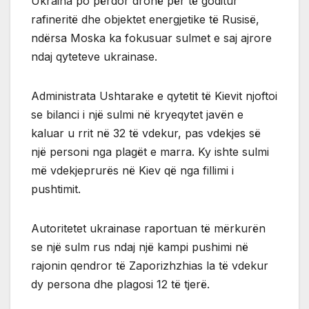
Ukraina po përdor dronë për të goditur
rafineritë dhe objektet energjetike të Rusisë,
ndërsa Moska ka fokusuar sulmet e saj ajrore
ndaj qyteteve ukrainase.
Administrata Ushtarake e qytetit të Kievit njoftoi
se bilanci i një sulmi në kryeqytet javën e
kaluar u rrit në 32 të vdekur, pas vdekjes së
një personi nga plagët e marra. Ky ishte sulmi
më vdekjeprurës në Kiev që nga fillimi i
pushtimit.
Autoritetet ukrainase raportuan të mërkurën
se një sulm rus ndaj një kampi pushimi në
rajonin qendror të Zaporizhzhias la të vdekur
dy persona dhe plagosi 12 të tjerë.