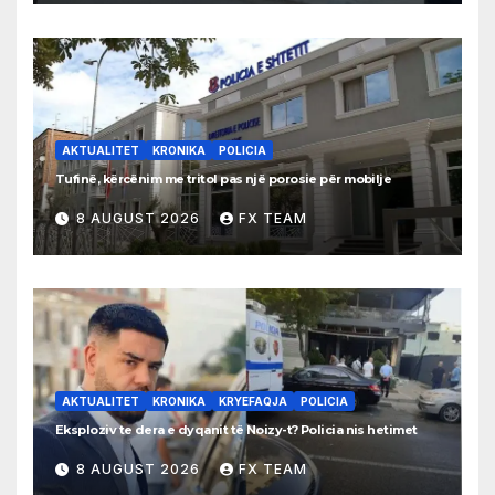
AKTUALITET
KRONIKA
POLICIA
Tufinë, kërcënim me tritol pas një porosie për mobilje
8 AUGUST 2026
FX TEAM
AKTUALITET
KRONIKA
KRYEFAQJA
POLICIA
Eksploziv te dera e dyqanit të Noizy-t? Policia nis hetimet
8 AUGUST 2026
FX TEAM