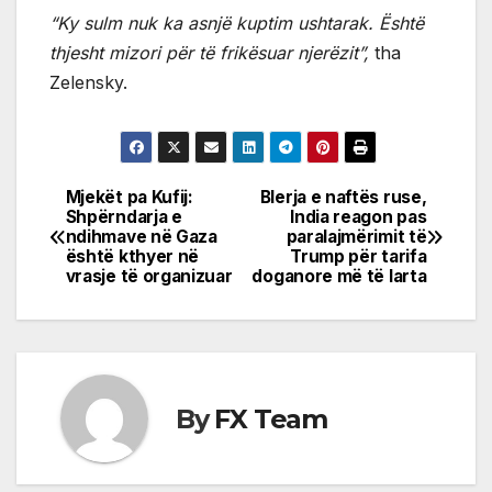
“Ky sulm nuk ka asnjë kuptim ushtarak. Është
thjesht mizori për të frikësuar njerëzit”,
tha
Zelensky.
Mjekët pa Kufij:
Blerja e naftës ruse,
Post
Shpërndarja e
India reagon pas
ndihmave në Gaza
paralajmërimit të
navigation
është kthyer në
Trump për tarifa
vrasje të organizuar
doganore më të larta
By
FX Team