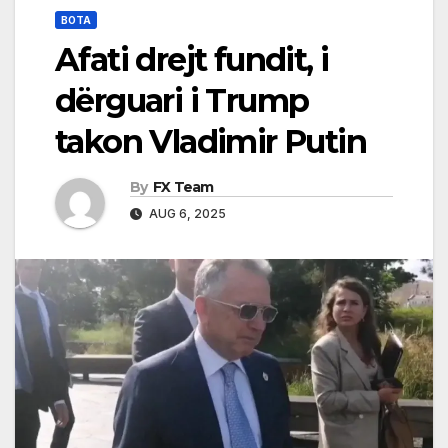
BOTA
Afati drejt fundit, i
dërguari i Trump
takon Vladimir Putin
By
FX Team
AUG 6, 2025