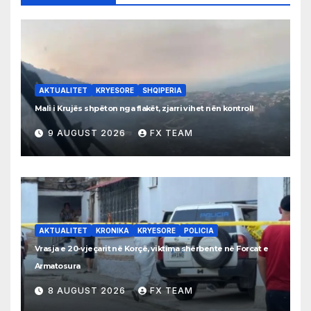
AKTUALITET
KRYESORE
SHQIPERIA
Mali i Krujës shpëton nga flakët, zjarri vihet nën kontroll
9 AUGUST 2026
FX TEAM
AKTUALITET
KRONIKA
KRYESORE
POLICIA
Vrasja e 20-vjeçarit në Korçë, viktima shërbente në Forcat e
Armatosura
8 AUGUST 2026
FX TEAM